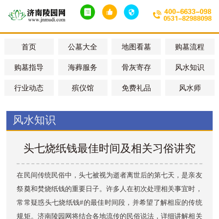
首页
公墓大全
地图看墓
购墓流程
购墓指导
海葬服务
骨灰寄存
风水知识
行业动态
殡仪馆
免费礼品
风水师
风水知识
头七烧纸钱最佳时间及相关习俗讲究
在民间传统民俗中，头七被视为逝者离世后的第七天，是亲友
祭奠和焚烧纸钱的重要日子。许多人在初次处理相关事宜时，
常常疑惑头七烧纸钱#的最佳时间段，并希望了解相应的传统
规矩。
济南陵园网
将结合各地流传的民俗说法，详细讲解相关