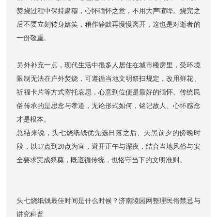
焚烧过程中保持肃穆，心怀缅怀之意，不用大声喧哗。烧完之
后不要立刻转身嬉笑，稍作静默再慢慢离开，这也是对逝者的
一份敬重。
另外补充一点，现代生活中很多人居住在城市楼房里，受环境
限制无法在户外焚烧，可遵循当地文明祭扫规定，改用鲜花、
祈福卡片等方式寄托哀思，心意到位便是最好的缅怀。传统民
俗传承的是思念与孝道，无论形式如何，铭记故人、心怀感念
才是根本。
总结来说，头七烧纸钱优先选日落之后、天黑前夕的傍晚时
段，以17点到20点为宜，避开正午与深夜，结合当地风俗与安
全要求完成祭奠，既遵循传统，也恪守当下的文明准则。
头七烧纸钱最佳时间是什么时候？济南陵园网整理民俗禁忌与
讲究科普