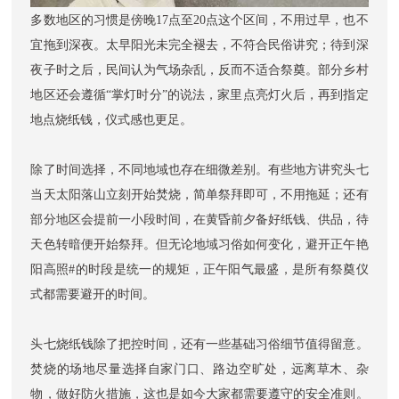
多数地区的习惯是傍晚17点至20点这个区间，不用过早，也不
宜拖到深夜。太早阳光未完全褪去，不符合民俗讲究；待到深
夜子时之后，民间认为气场杂乱，反而不适合祭奠。部分乡村
地区还会遵循“掌灯时分”的说法，家里点亮灯火后，再到指定
地点烧纸钱，仪式感也更足。
除了时间选择，不同地域也存在细微差别。有些地方讲究头七
当天太阳落山立刻开始焚烧，简单祭拜即可，不用拖延；还有
部分地区会提前一小段时间，在黄昏前夕备好纸钱、供品，待
天色转暗便开始祭拜。但无论地域习俗如何变化，避开正午艳
阳高照#的时段是统一的规矩，正午阳气最盛，是所有祭奠仪
式都需要避开的时间。
头七烧纸钱除了把控时间，还有一些基础习俗细节值得留意。
焚烧的场地尽量选择自家门口、路边空旷处，远离草木、杂
物，做好防火措施，这也是如今大家都需要遵守的安全准则。