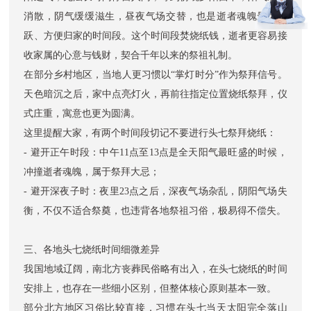
消散，阴气缓缓滋生，昼夜气场交替，也是逝者魂魄最为活
跃、方便归家的时间段。这个时间段焚烧纸钱，逝者更容易接
收家属的心意与钱财，契合千年以来的祭祖礼制。
在部分乡村地区，当地人更习惯以“掌灯时分”作为祭拜信号。
天色暗沉之后，家中点亮灯火，再前往指定位置烧纸祭拜，仪
式庄重，寓意也更为圆满。
这里提醒大家，有两个时间段切记不要进行头七祭拜烧纸：
- 避开正午时段：中午11点至13点是全天阳气最旺盛的时候，
冲撞逝者魂魄，属于祭拜大忌；
- 避开深夜子时：夜里23点之后，深夜气场杂乱，阴阳气场失
衡，不仅不适合祭奠，也违背各地祭祖习俗，极易得不偿失。
三、各地头七烧纸时间细微差异
我国地域辽阔，南北方丧葬民俗略有出入，在头七烧纸的时间
安排上，也存在一些细小区别，但整体核心原则基本一致。
部分北方地区习俗比较直接，习惯在头七当天太阳完全落山