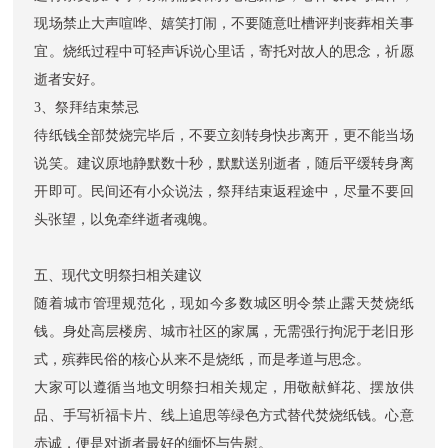
现场禁止大声喧哗、嬉笑打闹，不要随意吐槽评判丧葬相关事
宜。烧纸过程中可轻声诉说心里话，寄托对故人的思念，祈愿
逝者安好。
3、祭拜结束禁忌
待纸钱全部焚烧完毕后，不要立刻转身快步离开，更不能当场
说笑。建议原地静默数十秒，默默送别逝者，随后平缓转身离
开即可。民间还有小众说法，祭拜结束返程途中，尽量不要回
头张望，以免牵绊逝者魂魄。
五、现代文明祭扫相关建议
随着城市管理规范化，现如今多数城区明令禁止露天焚烧纸
钱。身处高层楼房、城市社区的家属，无需强行拘泥于老旧形
式，殡葬民俗的核心从来不是烧纸，而是孝道与思念。
大家可以遵循当地文明祭扫相关规定，用敬献鲜花、摆放供
品、手写祈福卡片、线上追思等绿色方式替代焚烧纸钱。心意
赤诚，便是对逝者最好的缅怀与告慰。