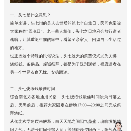
一、头七是什么意思？
简单来讲，头七指的是人去世后的第七个自然日，民间也常被
大家称作“回魂日”。老一辈人相传，头七之日地府会放行逝者
魂魄，让其重返生前的家中，看望至亲家人，回望自己生活过
的地方。
也正因这个特殊的民俗说法，头七这天的祭奠仪式尤为关键，
烧纸钱、备供品、虔诚祭拜，都是为了送别逝者，祝愿逝者在
另一个世界衣食无忧、安稳顺遂。
二、头七烧纸钱最佳时间
综合南北方各地通用民俗，头七烧纸钱最佳时间段为日落之
后、天黑前后，推荐大家固定在傍晚17:00—20:00之间完成祭
拜烧纸。
从传统玄学角度来解释，白天天地之间阳气鼎盛，魂魄惧怕纯
阳之气，无法长时间停留人间；等到傍晚夕阳西下，阳气逐步