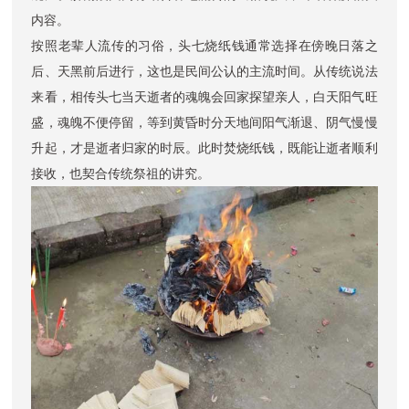
内容。
按照老辈人流传的习俗，头七烧纸钱通常选择在傍晚日落之
后、天黑前后进行，这也是民间公认的主流时间。从传统说法
来看，相传头七当天逝者的魂魄会回家探望亲人，白天阳气旺
盛，魂魄不便停留，等到黄昏时分天地间阳气渐退、阴气慢慢
升起，才是逝者归家的时辰。此时焚烧纸钱，既能让逝者顺利
接收，也契合传统祭祖的讲究。