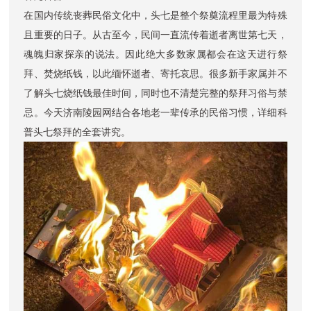
在国内传统丧葬民俗文化中，头七是整个祭奠流程里最为特殊
且重要的日子。从古至今，民间一直流传着逝者离世第七天，
魂魄归家探亲的说法。因此绝大多数家属都会在这天进行祭
拜、焚烧纸钱，以此缅怀逝者、寄托哀思。很多新手家属并不
了解头七烧纸钱最佳时间，同时也不清楚完整的祭拜习俗与禁
忌。今天济南陵园网结合各地老一辈传承的民俗习惯，详细科
普头七祭拜的全套讲究。