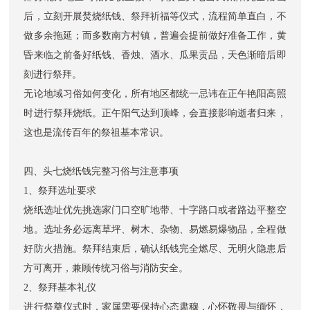
后，立刻开展焚烧纸钱、祭拜祈福等仪式，流程简单直白，不
做多余拖延；而多数南方村镇，普遍会提前做好准备工作，黄
昏来临之前备好纸钱、香烛、酒水、瓜果贡品，天色渐暗后即
刻进行祭拜。
无论地域习俗如何变化，所有地区都统一忌讳在正午艳阳高照
时进行祭拜烧纸。正午阳气达到顶峰，会直接影响逝者归来，
这也是流传百年的祭祖基本常识。
四、头七烧纸钱完整习俗与注意事项
1、祭拜选址要求
烧纸选址优先挑选家门口空旷地带、十字路口或者路边平整空
地。选址务必远离草坪、树木、杂物、易燃易爆物品，全程做
好防火措施。祭拜结束后，确认纸钱完全燃尽、无明火隐患后
方可离开，兼顾传统习俗与消防安全。
2、祭拜基本礼仪
进行祭奠仪式时，家属需要保持心态肃穆，心怀敬畏与缅怀，