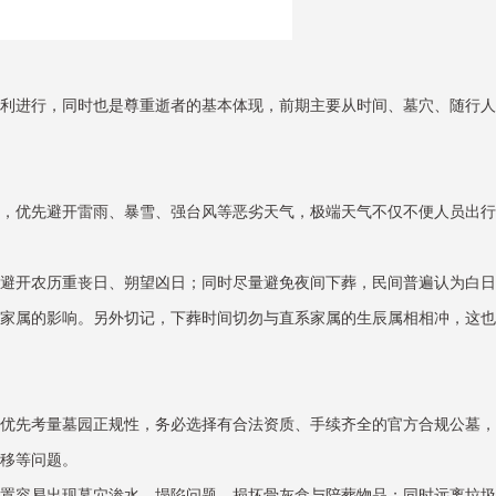
利进行，同时也是尊重逝者的基本体现，前期主要从时间、墓穴、随行人
，优先避开雷雨、暴雪、强台风等恶劣天气，极端天气不仅不便人员出行
避开农历重丧日、朔望凶日；同时尽量避免夜间下葬，民间普遍认为白日
家属的影响。另外切记，下葬时间切勿与直系家属的生辰属相相冲，这也
优先考量墓园正规性，务必选择有合法资质、手续齐全的官方合规公墓，
移等问题。
置容易出现墓穴渗水、塌陷问题，损坏骨灰盒与陪葬物品；同时远离垃圾