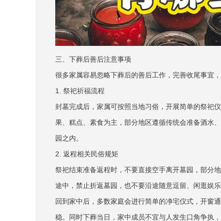
三、下葬后善后注意事项
很多家属容易忽略下葬后的善后工作，完善收尾事宜，
1. 祭祀祈福流程
封墓完成后，家属可按照当地习俗，开展简单的祭祀仪
果、糕点、素食为主，部分地区遵循传统会准备酒水、
园之内。
2. 返程相关民俗规矩
祭祀结束准备返程时，不要直接空手离开墓园，部分地
途中，禁止折返墓园，也不要沿途随意逗留、闲逛娱乐
回到家中后，多数家庭会进行简单的净宅仪式，开窗通
稳。同时下葬当日，家中成员不宜与人发生口角争执，