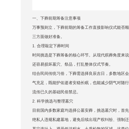
一、下葬前期筹备注意事项
万事预则立，下葬前期的筹备工作直接影响仪式能否顺
三方面做好准备。
1. 合理敲定下葬时间
时间挑选是下葬筹备的核心环节。从现代殡葬角度来说
还容易损坏墓穴、祭品，打乱整体仪式节奏。
结合民间传统习俗，下葬需选择良辰吉日，多数地区会
气充足，既能护佑逝者安稳长眠，也能减少阴气对随行
流传已久的基础民俗禁忌。
2. 科学挑选与整理墓穴
目前国内多数家庭均选择公墓安葬，挑选墓穴时，首先
绝私人违规私建墓地，避免后续出现产权纠纷、强制迁
墓穴选址上，避开低洼积水、土质松散的区域，这类位