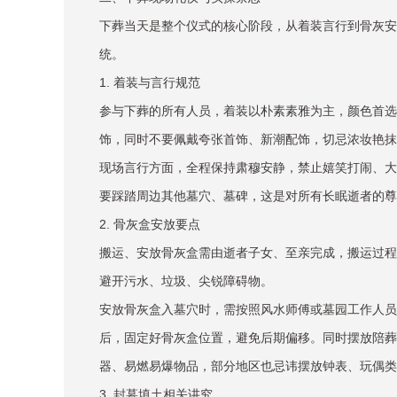
下葬当天是整个仪式的核心阶段，从着装言行到骨灰安
统。
1. 着装与言行规范
参与下葬的所有人员，着装以朴素素雅为主，颜色首选
饰，同时不要佩戴夸张首饰、新潮配饰，切忌浓妆艳抹
现场言行方面，全程保持肃穆安静，禁止嬉笑打闹、大
要踩踏周边其他墓穴、墓碑，这是对所有长眠逝者的尊
2. 骨灰盒安放要点
搬运、安放骨灰盒需由逝者子女、至亲完成，搬运过程
避开污水、垃圾、尖锐障碍物。
安放骨灰盒入墓穴时，需按照风水师傅或墓园工作人员
后，固定好骨灰盒位置，避免后期偏移。同时摆放陪葬
器、易燃易爆物品，部分地区也忌讳摆放钟表、玩偶类
3. 封墓填土相关讲究