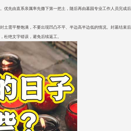
。优先由直系亲属率先撒下第一把土，随后再由墓园专业工作人员完成后
封土需平整饱满，不要出现凹凸不平、半边高半边低的情况。封墓结束后
，杜绝文字错误，避免后续返工。