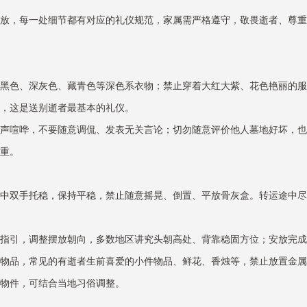
放，每一处细节都有对应的礼仪规范，家属需严格遵守，敬畏逝者、尊重
黑色、深灰色、藏青色等深色系衣物；禁止穿着大红大紫、花色艳丽的服
，这是送别逝者最基本的礼仪。
声喧哗，不要随意调侃、发表无关言论；切勿随意评价他人墓地好坏，也
重。
中双手托稳，保持平稳，禁止随意摇晃、倒置、平放骨灰盒。转运途中尽
指引，调整摆放朝向，多数地区讲究头朝高处、背靠稳固方位；安放完成
物品，常见的有逝者生前喜爱的小件物品、鲜花、香烛等，禁止放置金属
物件，可结合当地习俗调整。