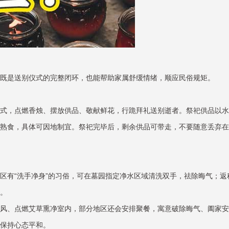
既是送别仪式的完整闭环，也能帮助家属舒缓情绪，顺应民俗规矩。
式，点燃香烛、摆放供品、敬献鲜花，行跪拜礼送别逝者。祭祀供品以水
熟食，具体可因地制宜。祭祀完毕后，剩余供品可带走，不要随意丢弃在
区有“洗手净身”的习俗，可在墓园指定净水区域清洗双手，祛除晦气；返
。
风、点燃艾草熏净室内，部分地区还会安排聚餐，寓意破除晦气、阖家安
保持心态平和。