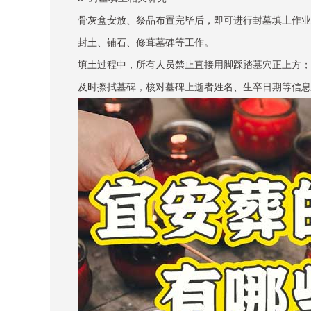
骨灰盒安放、祭品布置完毕后，即可进行封墓填土作业
封土、铺石、修葺墓碑等工作。
填土过程中，所有人员禁止直接用脚踩踏墓穴正上方；
及时擦拭墓碑，核对墓碑上逝者姓名、生卒日期等信息