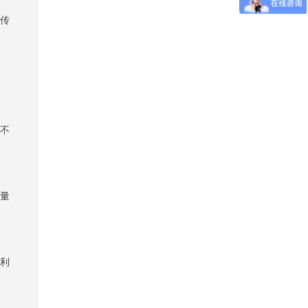
传
不
量
利