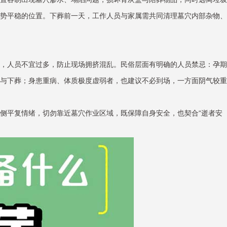
势平稳的位置。下葬前一天，工作人员与家属需共同清理墓穴内部杂物、
，人员不宜过多，防止现场拥挤混乱。民俗层面有明确的人员禁忌：孕期
与下葬；身患重病、体质极度虚弱者，也建议不必到场，一方面阴气较重
侧平复情绪，切勿靠近墓穴作业区域，既保障自身安全，也契合“逝者安