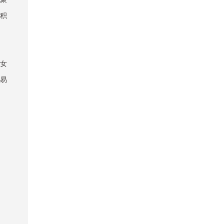
积
女
易