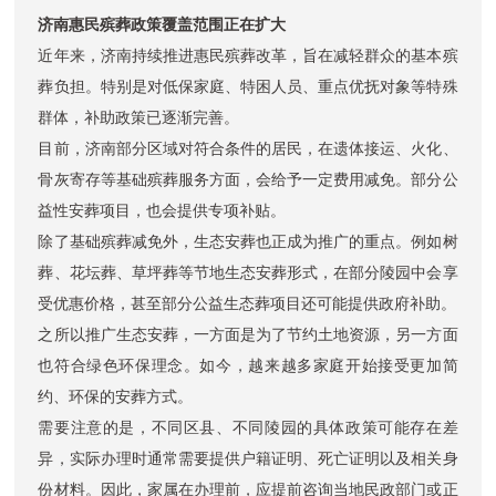
济南惠民殡葬政策覆盖范围正在扩大
近年来，济南持续推进惠民殡葬改革，旨在减轻群众的基本殡
葬负担。特别是对低保家庭、特困人员、重点优抚对象等特殊
群体，补助政策已逐渐完善。
目前，济南部分区域对符合条件的居民，在遗体接运、火化、
骨灰寄存等基础殡葬服务方面，会给予一定费用减免。部分公
益性安葬项目，也会提供专项补贴。
除了基础殡葬减免外，生态安葬也正成为推广的重点。例如树
葬、花坛葬、草坪葬等节地生态安葬形式，在部分陵园中会享
受优惠价格，甚至部分公益生态葬项目还可能提供政府补助。
之所以推广生态安葬，一方面是为了节约土地资源，另一方面
也符合绿色环保理念。如今，越来越多家庭开始接受更加简
约、环保的安葬方式。
需要注意的是，不同区县、不同陵园的具体政策可能存在差
异，实际办理时通常需要提供户籍证明、死亡证明以及相关身
份材料。因此，家属在办理前，应提前咨询当地民政部门或正