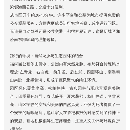
紧邻港西公路，交通十分便利。
从市区开车约20-40分钟。许多平台和公墓为城市提供免费的
公交观墓服务，方便家庭成员进行实地考察，减少运行问题。
无论是自动驾驶还是公共交通，都很容易到达，这是历城区和
济南东部家庭的理想选择。
独特的环境：自然龙脉与生态园林的结合
福舜园公墓依山傍水，公园内有天然龙脉。布局符合传统风水
理念:左青龙、右白虎、前朱雀、后玄武，四面环山，南靠泰
山余脉，北望黄河，形成了藏风聚气的绝佳环境。
园区绿化覆盖率高，松柏掩映，古典园林与现代景观完美融
合，四季景色各异：春花盛开，夏木葱郁，秋叶静谧，冬雪素
裹。山区宁静的空气和美丽的自然风光，不仅为死者提供了一
个安宁的睡眠场所，也让家人在祭祀和扫荡时感受到了精神上
的安慰。墓地积极倡导生态葬理念，注重人文关怀与环境保护
相结合。