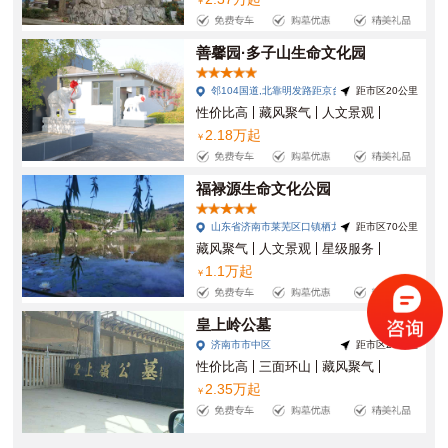
￥
善馨园·多子山生命文化园
邻104国道,北靠明发路距京台告速匝道口1公里
距市区20公里
性价比高
藏风聚气
人文景观
2.18万起
星级服务
山环水抱
交通便利
￥
风景优美
福禄源生命文化公园
山东省济南市莱芜区口镇栖龙湾
距市区70公里
藏风聚气
人文景观
星级服务
1.1万起
高端陵园
￥
皇上岭公墓
济南市市中区
距市区20公里
性价比高
三面环山
藏风聚气
2.35万起
人文景观
￥