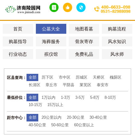
首页
公墓大全
地图看墓
购墓流程
购墓指导
海葬服务
骨灰寄存
风水知识
行业动态
殡仪馆
免费礼品
风水师
全部
历下区
市中区
历城区
天桥区
槐荫区
区县查询：
长清区
章丘市
平阴县
莱芜区
泰安市
全部
1万以内
1-3万
3-5万
5-8万
8-10万
最低价位：
10-15万
15万以上
全部
20公里以内
20-30公里
30-40公里
距市中心：
40-50公里
50-60公里
60公里以上