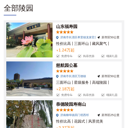
全部陵园
山东福寿园
济南市长清区孝里镇龙泉官庄南
距市区50公里
性价比高
三面环山
藏风聚气
1.24万起
交通便利
￥
慈航园公墓
济南市长清区万德镇
距市区50公里
三面环山
星级服务
高端陵园
2.18万起
花园式
山环水抱
交通便利
￥
风景优美
佛光普照
恭德陵园寿南山
济南柳埠镇四门塔西邻
距市区25公里
性价比高
花园式
风景优美
2.37万起